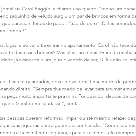
da jornalista Carol Baggio, a chamou no quarto: “tenho um prese
eno saquinho de veludo surgiu um par de brincos em forma d
os que pareciam feitos de papel. “São de ouro”, D. Íris emendo
pra sempre!”.
ha, Ligia, e ao ver a tia entrar no apartamento, Carol não teve dú
vovó te deu esses brincos? Mas eles são meus! Eram da minha 
idade já avançada e um jeito divertido de ser, D. Íris não se in
ncos ficaram guardados, pois a nova dona tinha medo de perdê-
onando direito. “Sempre tive medo de levar para arrumar em u
uma peça muito importante pra mim. Foi quando, depois de con
i que o Geraldo me ajudasse”, conta.
as pessoas querem reformar, limpar ou até mesmo refazer peças
regar suas riquezas para alguém desconhecido. “Como sou muit
entos e transmitindo segurança para os clientes, eles sempre