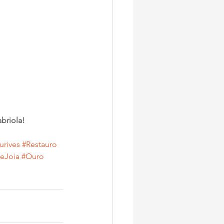
abriola!
rives
#Restauro
eJoia
#Ouro