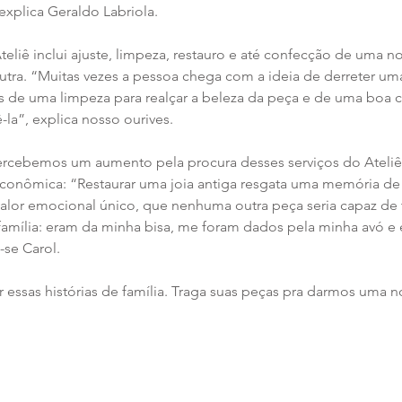
 explica Geraldo Labriola.
teliê inclui ajuste, limpeza, restauro e até confecção de uma nov
utra. “Muitas vezes a pessoa chega com a ideia de derreter uma
is de uma limpeza para realçar a beleza da peça e de uma boa co
la”, explica nosso ourives.
ercebemos um aumento pela procura desses serviços do Ateliê.
conômica: “Restaurar uma joia antiga resgata uma memória de 
or emocional único, que nenhuma outra peça seria capaz de tr
família: eram da minha bisa, me foram dados pela minha avó e 
-se Carol.
essas histórias de família. Traga suas peças pra darmos uma no