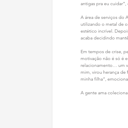
antigas pra eu cuidar”,
A área de serviços do A
utilizando o metal de o
estético incrível. Depo
acaba decidindo mantê-
Em tempos de crise, p
motivação não é só é e
relacionamento… um val
mim, virou herança de 
minha filha”, emociona
A gente ama colecionar 