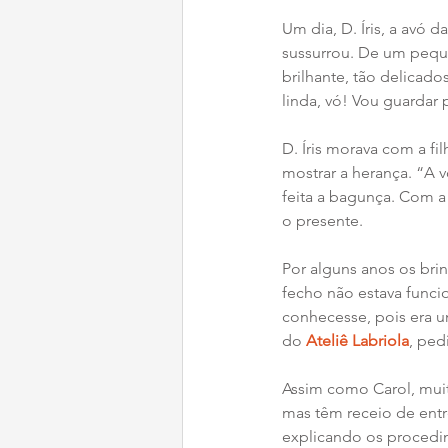
Um dia, D. Íris, a avó 
sussurrou. De um pequ
brilhante, tão delicad
linda, vó! Vou guardar 
D. Íris morava com a fil
mostrar a herança. “A 
feita a bagunça. Com a 
o presente.
Por alguns anos os bri
fecho não estava funci
conhecesse, pois era 
do 
Ateliê Labriola
, ped
Assim como Carol, muit
mas têm receio de ent
explicando os procedim