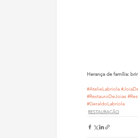
Herança de família: bri
#AtelieLabriola
#JoiaDe
#RestauroDeJoias
#Re
#GeraldoLabriola
RESTAURAÇÃO