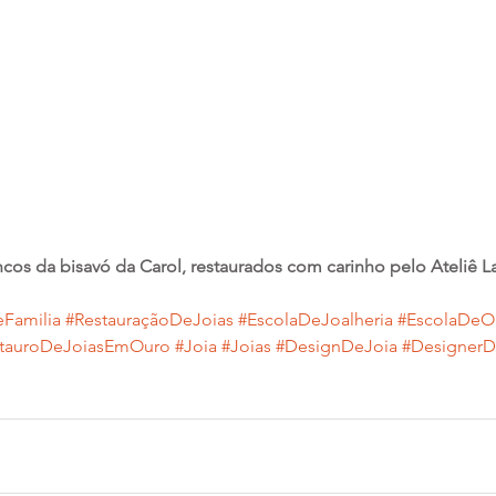
ncos da bisavó da Carol, restaurados com carinho pelo Ateliê L
Familia
#RestauraçãoDeJoias
#EscolaDeJoalheria
#EscolaDeOu
stauroDeJoiasEmOuro
#Joia
#Joias
#DesignDeJoia
#DesignerD