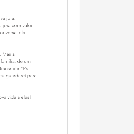
a joia, 
 joia com valor 
nversa, ela  
 Mas a 
família, de um 
ansmitir "Pra 
eu guardarei para 
va vida a elas!