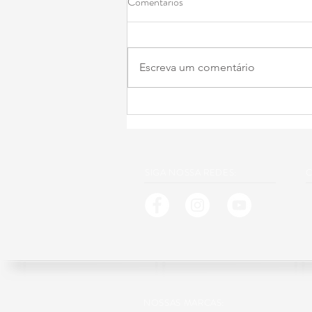
Comentários
Escreva um comentário
Amor à ourivesaria une gerações
SIGA NOSSA REDES:
C
NOSSAS MARCAS: