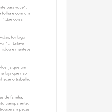
nte para você”, 
e folha e com um 
u. “Que coisa 
vidas, foi logo 
avó!”… Estava 
timidou e manteve 
los, já que um 
ma loja que não 
hecer o trabalho 
 de família, 
o transparente, 
 trouxeram peças 