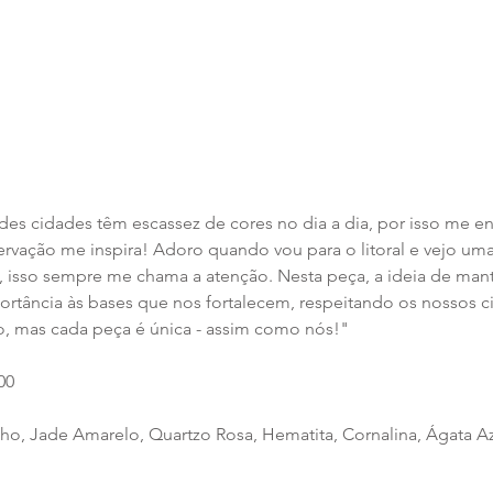
des cidades têm escassez de cores no dia a dia, por isso me 
servação me inspira! Adoro quando vou para o litoral e vejo uma 
 isso sempre me chama a atenção. Nesta peça, a ideia de manter
ortância às bases que nos fortalecem, respeitando os nossos cic
o, mas cada peça é única - assim como nós!"
00
lho, Jade Amarelo, Quartzo Rosa, Hematita, Cornalina, Ágata A