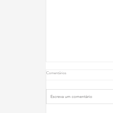
Comentários
Escreva um comentário
14 anos de Ateliê Labriola: pontos