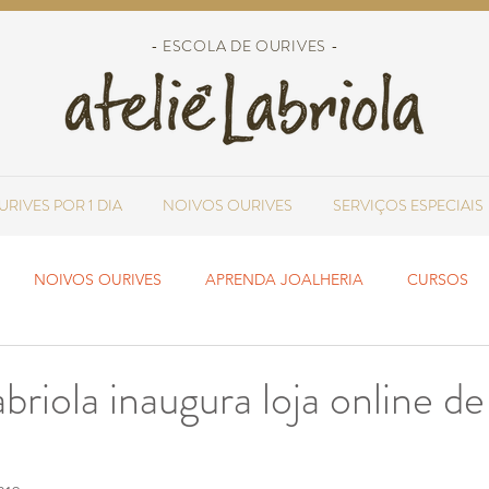
- ESCOLA DE OURIVES -
URIVES POR 1 DIA
NOIVOS OURIVES
SERVIÇOS ESPECIAIS
NOIVOS OURIVES
APRENDA JOALHERIA
CURSOS
RESTAURAÇÃO
DESIGN DE JOIAS
briola inaugura loja online d