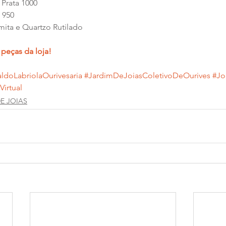
 Prata 1000
a 950
mita e Quartzo Rutilado
 peças da loja!
ldoLabriolaOurivesaria
#JardimDeJoiasColetivoDeOurives
#Jo
Virtual
E JOIAS