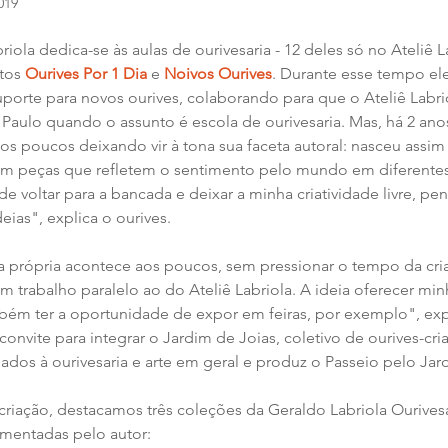
019
ola dedica-se às aulas de ourivesaria - 12 deles só no Ateliê La
tos 
Ourives Por 1 Dia
 e 
Noivos Ourives
. Durante esse tempo el
orte para novos ourives, colaborando para que o Ateliê Labrio
Paulo quando o assunto é escola de ourivesaria. Mas, há 2 anos
aos poucos deixando vir à tona sua faceta autoral: nasceu assim
com peças que refletem o sentimento pelo mundo em diferentes
 voltar para a bancada e deixar a minha criatividade livre, pe
eias", explica o ourives.
 própria acontece aos poucos, sem pressionar o tempo da cri
um trabalho paralelo ao do Ateliê Labriola. A ideia oferecer mi
mbém ter a oportunidade de expor em feiras, por exemplo", expl
onvite para integrar o Jardim de Joias, coletivo de ourives-cri
gados à ourivesaria e arte em geral e produz o Passeio pelo Jar
criação, destacamos três coleções da Geraldo Labriola Ourivesar
omentadas pelo autor: