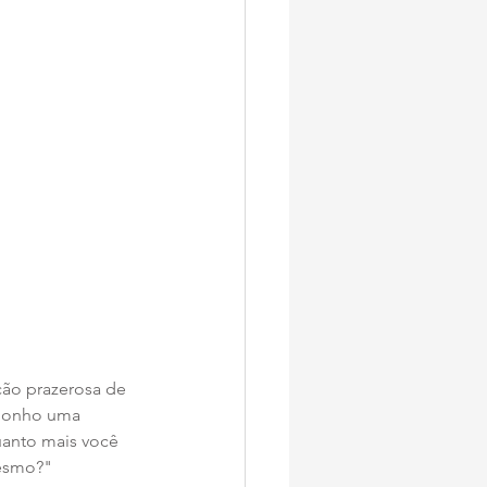
ão prazerosa de 
oponho uma 
uanto mais você 
mesmo?"