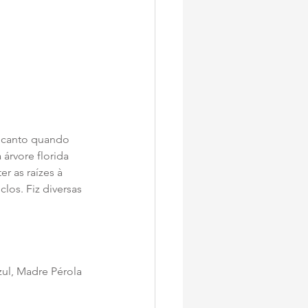
encanto quando 
árvore florida 
 as raízes à 
los. Fiz diversas 
zul, Madre Pérola