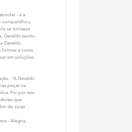
briola! - e a 
e compartilhou 
la se tornasse 
, Geraldo sentiu 
 a Geraldo 
 formas e cores. 
nsar em soluções 
ação. "A Geraldo 
nhas peças na 
ica. Foi por isso 
adores que 
dim de Joias.
ia - Alegria, 