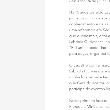
Atualizado:
30 de jul. de 2
Há 15 anos Geraldo Labri
projetos como os even
conhecimento e deu sup
uma referência em São 
que queria mais, e foi 
Labriola Ourivesaria, 
"Foi uma necessidade de
para peças, organizar id
O trabalho com a marca
Labriola Ourivesaria é 
minha loja virtual e ta
que Geraldo aceitou o c
participa de eventos li
Nesta primeira fase de 
Florada e Minúcias - c