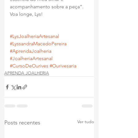
acompanhamento sobre a peça”. 
Voa longe, Lys!
#LysJoalheriaArtesanal
#LyssandraMacedoPereira
#AprendaJoalheria
#JoalheriaArtesanal
#CursoDeOurives
#Ourivesaria
APRENDA JOALHERIA
Ver tudo
Posts recentes