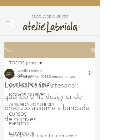
- ESCOLA DE OURIVES -
Post
TODOS posts
Ateliê Labriola
TODOS posts
29 de jun. de 2018
2 min de leitura
Lys Joalheria Artesanal:
OURIVES POR 1 DIA
quando uma designer de
NOIVOS OURIVES
produto assume a bancada
APRENDA JOALHERIA
CURSOS
de ourives
EVENTOS
NOVIDADES
Vontade de criar: foi com esse 