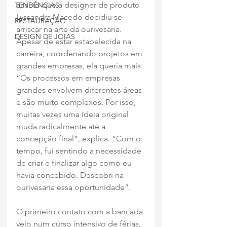
anseio que a designer de produto 
TENDÊNCIAS
Lyssandra Macedo decidiu se 
RESTAURAÇÃO
arriscar na arte da ourivesaria. 
DESIGN DE JOIAS
Apesar de estar estabelecida na 
carreira, coordenando projetos em 
grandes empresas, ela queria mais. 
“Os processos em empresas 
grandes envolvem diferentes áreas 
e são muito complexos. Por isso, 
muitas vezes uma ideia original 
muda radicalmente até a 
concepção final”, explica. “Com o 
tempo, fui sentindo a necessidade 
de criar e finalizar algo como eu 
havia concebido. Descobri na 
ourivesaria essa oportunidade”.
O primeiro contato com a bancada 
veio num curso intensivo de férias, 