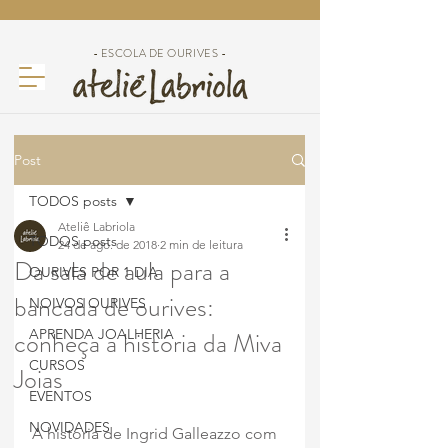
- ESCOLA DE OURIVES -
Post
TODOS posts
Ateliê Labriola
TODOS posts
24 de ago. de 2018
2 min de leitura
Da sala de aula para a
OURIVES POR 1 DIA
bancada de ourives:
NOIVOS OURIVES
conheça a história da Miva
APRENDA JOALHERIA
CURSOS
Joias
EVENTOS
NOVIDADES
A história de Ingrid Galleazzo com 