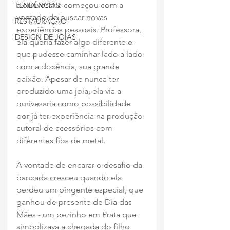
a ourivesaria começou com a 
TENDÊNCIAS
vontade de buscar novas 
RESTAURAÇÃO
experiências pessoais. Professora, 
DESIGN DE JOIAS
ela queria fazer algo diferente e 
que pudesse caminhar lado a lado 
com a docência, sua grande 
paixão. Apesar de nunca ter 
produzido uma joia, ela via a 
ourivesaria como possibilidade 
por já ter experiência na produção 
autoral de acessórios com 
diferentes fios de metal.
A vontade de encarar o desafio da 
bancada cresceu quando ela 
perdeu um pingente especial, que 
ganhou de presente de Dia das 
Mães - um pezinho em Prata que 
simbolizava a chegada do filho 