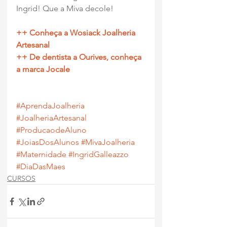
Ingrid! Que a Miva decole!
++ Conheça a Wosiack Joalheria 
Artesanal
++ De dentista a Ourives, conheça 
a marca Jocale
#AprendaJoalheria
#JoalheriaArtesanal
#ProducaodeAluno
#JoiasDosAlunos
#MivaJoalheria
#Maternidade
#IngridGalleazzo
#DiaDasMaes
CURSOS