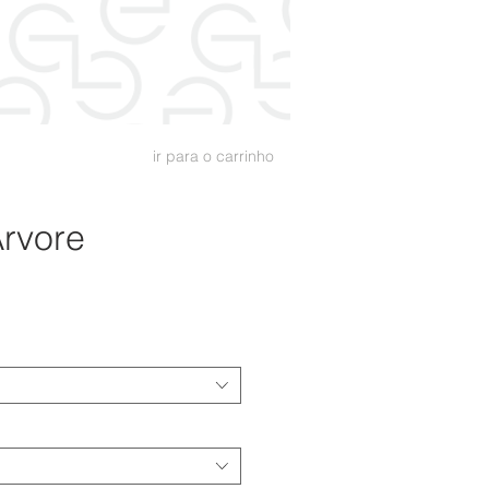
ir para o carrinho
rvore
reço