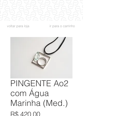
voltar para loja
ir para o carrinho
PINGENTE Ao2
com Água
Marinha (Med.)
Preço
R$ 420,00