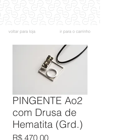
voltar para loja
ir para o carrinho
PINGENTE Ao2
com Drusa de
Hematita (Grd.)
Preço
R$ 470,00