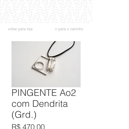
voltar para loja
ir para o carrinho
PINGENTE Ao2
com Dendrita
(Grd.)
Preço
R$ 470,00